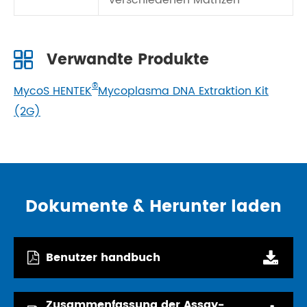
verschiedenen Matrizen
Verwandte Produkte
®
MycoS HENTEK
Mycoplasma DNA Extraktion Kit
(2G)
Dokumente & Herunter laden
Benutzer handbuch
Zusammenfassung der Assay-