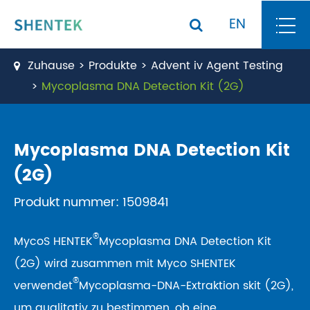
EN
Zuhause
Produkte
Advent iv Agent Testing
Mycoplasma DNA Detection Kit (2G)
Mycoplasma DNA Detection Kit
(2G)
Produkt nummer: 1509841
®
MycoS HENTEK
Mycoplasma DNA Detection Kit
(2G) wird zusammen mit Myco SHENTEK
®
verwendet
Mycoplasma-DNA-Extraktion skit (2G),
um qualitativ zu bestimmen, ob eine