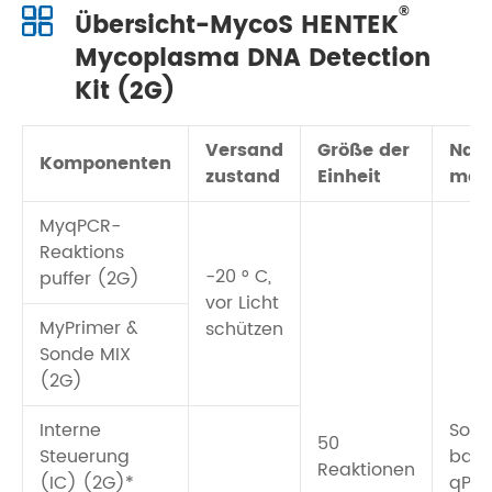
®
Übersicht-MycoS HENTEK
Mycoplasma DNA Detection
Kit (2G)
Versand
Größe der
Nac
Komponenten
zustand
Einheit
met
MyqPCR-
Reaktions
-20 ° C,
puffer (2G)
vor Licht
MyPrimer &
schützen
Sonde MIX
(2G)
Interne
Son
50
Steuerung
basi
Reaktionen
(IC) (2G)*
qPC