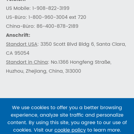
US Mobile: 1-908-822-3199
US-Büro: 1-800-960-3004 ext 720
China-Büro: 86-400-878-2189
Anschrift:
Standort USA
: 3350 Scott Blvd Bldg 6, Santa Clara,
CA 95054
Standort in China
: No.1366 Hongfeng Straße,
Huzhou, Zhejiang, China, 313000
We use cookies to offer you a better browsing
Urheberrecht ©
SHENTEKBIO
Alle Rechte
experience, analyze site traffic and personalize
vorbehalten.
content. By using this site, you agree to our use of
Sitemap
|
Datenschutz richtlinie
cookies. Visit our
cookie policy
to learn more.