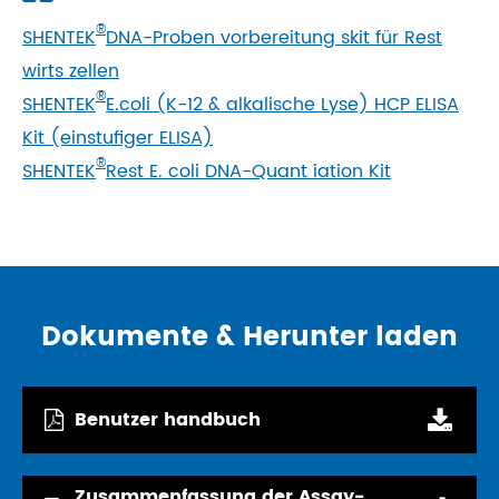
®
SHENTEK
DNA-Proben vorbereitung skit für Rest
wirts zellen
®
SHENTEK
E.coli (K-12 & alkalische Lyse) HCP ELISA
Kit (einstufiger ELISA)
®
SHENTEK
Rest E. coli DNA-Quant iation Kit
Dokumente & Herunter laden
Benutzer handbuch
Zusammenfassung der Assay-