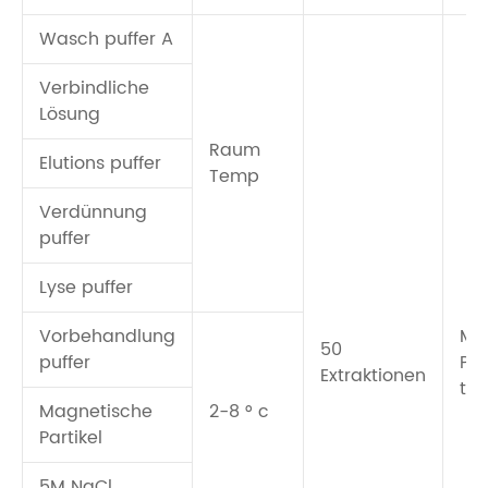
Wasch puffer A
Verbindliche
Lösung
Raum
Elutions puffer
Temp
Verdünnung
puffer
Lyse puffer
Vorbehandlung
Ma
50
puffer
Par
Extraktionen
tr
Magnetische
2-8 ° c
Partikel
5M NaCl