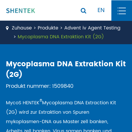
EN
Zuhause
Produkte
Advent iv Agent Testing
Mycoplasma DNA Extraktion Kit (2G)
Mycoplasma DNA Extraktion Kit
(2G)
Produkt nummer: 1509840
®
MycoS HENTEK
Mycoplasma DNA Extraction Kit
(2G) wird zur Extraktion von Spuren
mykoplasmen-DNA aus Master zell banken,
Arbeits zell banken, Virus samen banken und