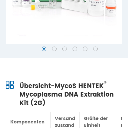
®
Übersicht-MycoS HENTEK
Mycoplasma DNA Extraktion
Kit (2G)
Versand
Größe der
Na
Komponenten
zustand
Einheit
me