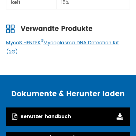
keit
15%
Verwandte Produkte
®
MycoS HENTEK
Mycoplasma DNA Detection Kit
(2G)
Dokumente & Herunter laden
Benutzer handbuch