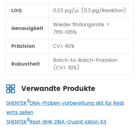
LOQ
0,03 pg/μL (0,3 pg/Reaktion)
Wieder findungsrate =
Genauigkeit
78%-106%
Präzision
CV≤ 40%
Batch-to-Batch-Präzision
Robustheit
(CV≤ 30%)
Verwandte Produkte
®
SHENTEK
DNA-Proben vorbereitung skit für Rest
wirts zellen
®
SHENTEK
Rest-BHK DNA-Quant iation Kit