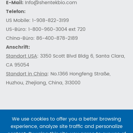
E-Mail:
Info@shentekbio.com
Telefon:
US Mobile: 1-908-822-3199
US-Büro: 1-800-960-3004 ext 720
China-Büro: 86-400-878-2189
Anschrift:
Standort USA
: 3350 Scott Blvd Bldg 6, Santa Clara,
CA 95054
Standort in China
: No.1366 Hongfeng Straße,
Huzhou, Zhejiang, China, 313000
We use cookies to offer you a better browsing
Urheberrecht ©
SHENTEKBIO
Alle Rechte
experience, analyze site traffic and personalize
vorbehalten.