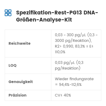
Spezifikation-Rest-PG13 DNA-
Größen-Analyse-Kit
0,03 ~ 300 pg/μL (0,3 ~
3000 pg/Reaktion),
Reichweite
R2> 0,990, 83,3% ≤ E≤
110,0%
0,03 pg/μL (0,3
LOQ
pg/Reaktion)
Wieder findungsrate
Genauigkeit
= 94,4%-112,6%
Präzision
CV≤ 40%