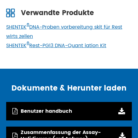
Verwandte Produkte
®
SHENTEK
DNA-Proben vorbereitung skit für Rest
wirts zellen
®
SHENTEK
Rest-PG13 DNA-Quant iation Kit
Dokumente & Herunter laden
Benutzer handbuch
Zusammenfassung der Assay-