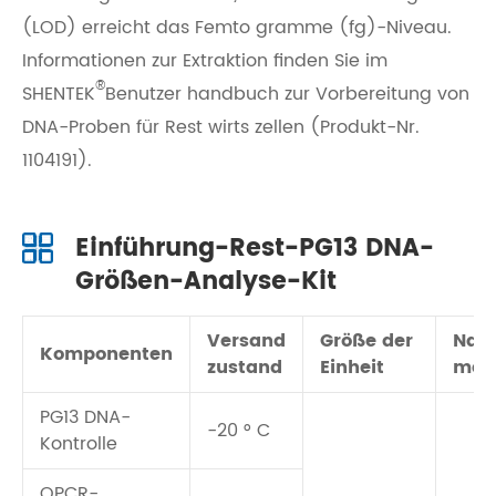
(LOD) erreicht das Femto gramme (fg)-Niveau.
Informationen zur Extraktion finden Sie im
®
SHENTEK
Benutzer handbuch zur Vorbereitung von
DNA-Proben für Rest wirts zellen (Produkt-Nr.
1104191).
Einführung-Rest-PG13 DNA-
Größen-Analyse-Kit
Versand
Größe der
Nac
Komponenten
zustand
Einheit
met
PG13 DNA-
-20 ° C
Kontrolle
QPCR-