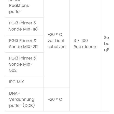
Reaktions
puffer
PG13 Primer &
Sonde MIX-118
-20 ° C,
Son
PG13 Primer &
vor Licht
3 × 100
basi
Sonde MIX-212
schützen
Reaktionen
qPC
PG13 Primer &
Sonde MIX-
502
IPC MIX
DNA-
Verdünnung
-20 ° C
puffer (DDB)