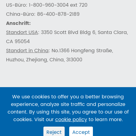
US-Büro: 1-800-960-3004 ext 720
China-Büro: 86-400-878-2189
Anschrift:
Standort USA
: 3350 Scott Blvd Bldg 6, Santa Clara,
CA 95054
Standort in China
: No.1366 Hongfeng Straße,
Huzhou, Zhejiang, China, 313000
We use cookies to offer you a better browsing
Urheberrecht ©
SHENTEKBIO
Alle Rechte
experience, analyze site traffic and personalize
vorbehalten.
content. By using this site, you agree to our use of
Sitemap
|
Datenschutz richtlinie
cookies. Visit our
cookie policy
to learn more.
Reject
Accept